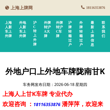
上海上牌网
18116353876
上海
外地
沪
外牌
外牌
沪
外
最
联
C
人新
人新
转沪
转沪
牌
牌
新
系
转
车上
车上
A大
C车
转
转
上
我
上
外牌
外牌
牌
牌
籍
籍
牌
们
外
过
过
信
牌
户
户
息
外地户口上外地车牌陇南甘K
车务网发布日期：2026-06-18 星期四
上海人上甘K车牌
专业代办
欢迎咨询
：
潘萍萍
，欢迎来
18116353876