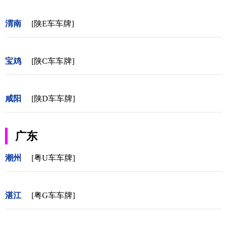
渭南
[陕E车车牌]
宝鸡
[陕C车车牌]
咸阳
[陕D车车牌]
广东
潮州
[粤U车车牌]
湛江
[粤G车车牌]