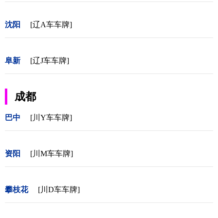
沈阳
[辽A车车牌]
阜新
[辽J车车牌]
成都
巴中
[川Y车车牌]
资阳
[川M车车牌]
攀枝花
[川D车车牌]