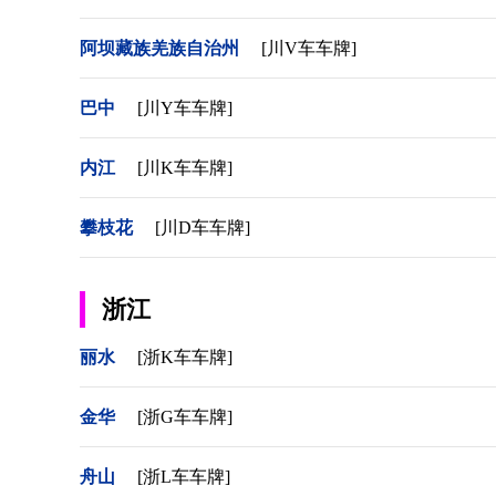
阿坝藏族羌族自治州
[川V车车牌]
巴中
[川Y车车牌]
内江
[川K车车牌]
攀枝花
[川D车车牌]
浙江
丽水
[浙K车车牌]
金华
[浙G车车牌]
舟山
[浙L车车牌]