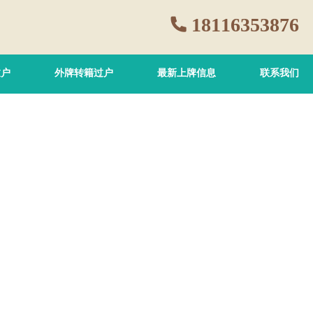
18116353876
过户
外牌转籍过户
最新上牌信息
联系我们