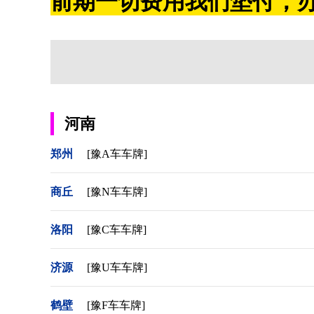
前期一切费用我们垫付，办
河南
郑州
[豫A车车牌]
商丘
[豫N车车牌]
洛阳
[豫C车车牌]
济源
[豫U车车牌]
鹤壁
[豫F车车牌]