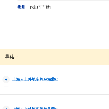
衢州
[浙H车车牌]
导读：
上海人上外地车牌乌海蒙C