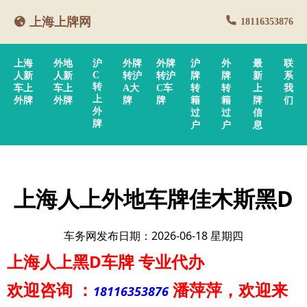
上海上牌网
18116353876
上海
外地
沪
外牌
外牌
沪
外
最
联
C
人新
人新
转沪
转沪
牌
牌
新
系
转
车上
车上
A大
C车
转
转
上
我
上
外牌
外牌
牌
牌
籍
籍
牌
们
外
过
过
信
牌
户
户
息
上海人上外地车牌佳木斯黑D
车务网发布日期：2026-06-18 星期四
上海人上黑D车牌
专业代办
欢迎咨询
：
潘萍萍
，欢迎来
18116353876